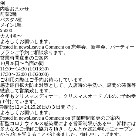
例
内容おまかせ
前菜2種
パスタ2種
メイン1種
¥5000
大人4名〜
よろしくお願いします。
Posted in
news
Leave a Comment
on 忘年会、新年会、パーティー
プランご予約ご相談承ります。
営業時間変更のご案内
10月28日〜当面の間
11:30〜14:30 (LO13:30)
17:30〜22:00 (LO20:00)
ご利用の際はご予約お待ちしています。
感染症再拡大防止対策として、入店時の手洗い、席間の確保等
徹底して営業致します。
今年もクリスマスディナー、クリスマスオードブルのご予約受
け付けています。
期間は12月24.25.26日の３日間です。
よろしくお願いします。
Posted in
news
Leave a Comment
on 営業時間変更のご案内
新型コロナウィルス感染症による営業制限がある中、皆様には
多大なるご理解ご協力を頂き、なんとか2021年8月にオープン
から2年を迎えることが出来ました。御礼申し上げます。