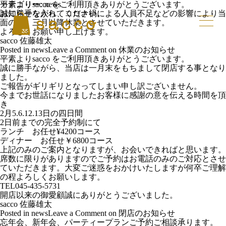
カテゴリー:
平素よりsacco をご利用頂きありがとうございます。
news
お知らせを入れてください。
誠に勝手ながら、コロナ禍による人員不足などの影響により当
面の間、三月以降休業とさせていただきます。
よろしくお願い申し上げます。
sacco 佐藤雄太
Posted in
news
Leave a Comment
on 休業のお知らせ
平素よりsacco をご利用頂きありがとうございます。
誠に勝手ながら、当店は一月末をもちまして閉店する事となり
ました。
ご報告がギリギリとなってしまい申し訳ございません。
今までお世話になりましたお客様に感謝の意を伝える時間を頂
き
2月5.6.12.13日の四日間
2日前までの完全予約制にて
ランチ お任せ¥4200コース
ディナー お任せ￥6800コース
上記のみのご案内となりますが、お会いできればと思います。
席数に限りがありますのでご予約はお電話のみのご対応とさせ
ていただきます。大変ご迷惑をおかけいたしますが何卒ご理解
の程よろしくお願いします。
TEL045-435-5731
開店以来の御愛顧誠にありがとうございました。
sacco 佐藤雄太
Posted in
news
Leave a Comment
on 閉店のお知らせ
忘年会、新年会、パーティープランご予約ご相談承ります。