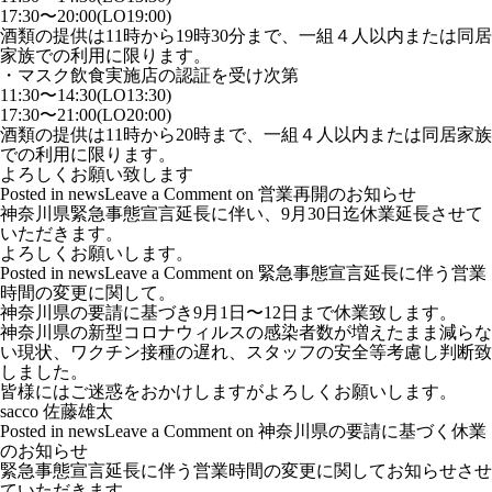
17:30〜20:00(LO19:00)
酒類の提供は11時から19時30分まで、一組４人以内または同居
家族での利用に限ります。
・マスク飲食実施店の認証を受け次第
11:30〜14:30(LO13:30)
17:30〜21:00(LO20:00)
酒類の提供は11時から20時まで、一組４人以内または同居家族
での利用に限ります。
よろしくお願い致します
Posted in
news
Leave a Comment
on 営業再開のお知らせ
神奈川県緊急事態宣言延長に伴い、9月30日迄休業延長させて
いただきます。
よろしくお願いします。
Posted in
news
Leave a Comment
on 緊急事態宣言延長に伴う営業
時間の変更に関して。
神奈川県の要請に基づき9月1日〜12日まで休業致します。
神奈川県の新型コロナウィルスの感染者数が増えたまま減らな
い現状、ワクチン接種の遅れ、スタッフの安全等考慮し判断致
しました。
皆様にはご迷惑をおかけしますがよろしくお願いします。
sacco 佐藤雄太
Posted in
news
Leave a Comment
on 神奈川県の要請に基づく休業
のお知らせ
緊急事態宣言延長に伴う営業時間の変更に関してお知らせさせ
ていただきます。