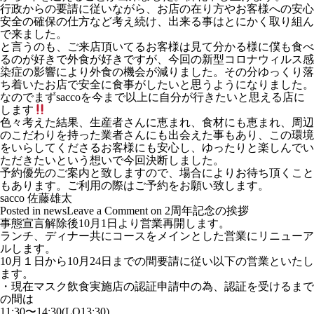
行政からの要請に従いながら、お店の在り方やお客様への安心
安全の確保の仕方など考え続け、出来る事はとにかく取り組ん
で来ました。
と言うのも、ご来店頂いてるお客様は見て分かる様に僕も食べ
るのが好きで外食が好きですが、今回の新型コロナウィルス感
染症の影響により外食の機会が減りました。その分ゆっくり落
ち着いたお店で安全に食事がしたいと思うようになりました。
なのでまずsaccoを今まで以上に自分が行きたいと思える店に
します
色々考えた結果、生産者さんに恵まれ、食材にも恵まれ、周辺
のこだわりを持った業者さんにも出会えた事もあり、この環境
をいらしてくださるお客様にも安心し、ゆったりと楽しんでい
ただきたいという想いで今回決断しました。
予約優先のご案内と致しますので、場合によりお待ち頂くこと
もあります。ご利用の際はご予約をお願い致します。
sacco 佐藤雄太
Posted in
news
Leave a Comment
on 2周年記念の挨拶
事態宣言解除後10月1日より営業再開します。
ランチ、ディナー共にコースをメインとした営業にリニューア
ルします。
10月１日から10月24日までの間要請に従い以下の営業といたし
ます。
・現在マスク飲食実施店の認証申請中の為、認証を受けるまで
の間は
11:30〜14:30(LO13:30)